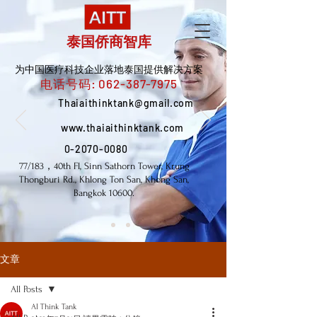
泰国侨商智库
为中国医疗科技企业落地泰国提供解决方案
电话号码:
062-387-7975
Thaiaithinktank@gmail.com
www.thaiaithinktank.com
0-2070-0080
77/183，40th Fl, Sinn Sathorn Tower, Krung
Thongburi Rd., Khlong Ton San, Khong San,
Bangkok 10600.
文章
All Posts
AI Think Tank