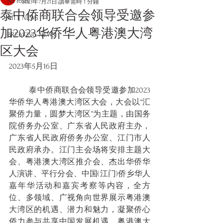
All Posts
2023年7月21日
讀畢需時 1 分鐘
泰中侨商联合会领导受邀参
AITT NEWS
加2023华侨华人粤港澳大湾
BREAKING NEWS
区大会
2023年5月16日
	泰中侨商联合会领导受邀参加2023
华侨华人粤港澳大湾区大会，大会以“汇
聚侨力量，圆梦大湾区”为主题，由国务
院侨务办公室、广东省人民政府主办，
广东省人民政府侨务办公室、江门市人
民政府承办。江门主会场将安排主题大
会、粤港澳大湾区推介会、杰出华侨华
人演讲、平行分会、中国(江门)侨乡华人
嘉年华活动和嘉宾考察等内容，全方
位、多领域、广视角向世界展示粤港澳
大湾区的机遇、潜力和魅力，凝聚侨心
侨力参与共享中国发展机遇、粤港澳大