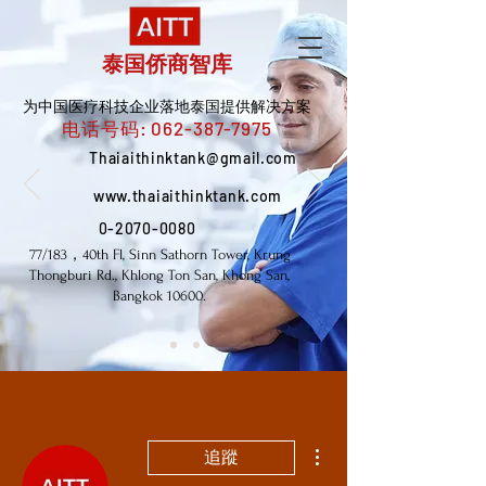
泰国侨商智库
为中国医疗科技企业落地泰国提供解决方案
电话号码:
062-387-7975
Thaiaithinktank@gmail.com
www.thaiaithinktank.com
0-2070-0080
77/183，40th Fl, Sinn Sathorn Tower, Krung
Thongburi Rd., Khlong Ton San, Khong San,
Bangkok 10600.
更多動作
追蹤