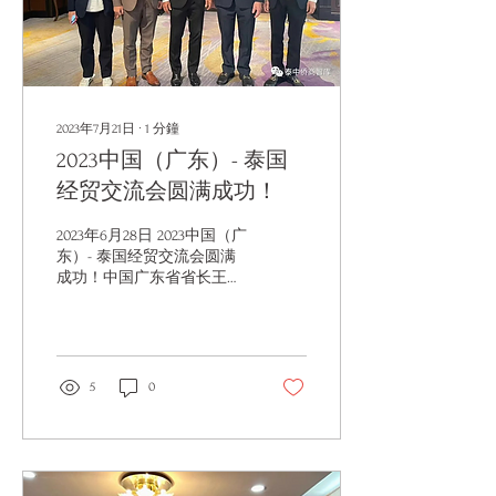
2023年7月21日
∙
1
分鐘
2023中国（广东）- 泰国
经贸交流会圆满成功！
2023年6月28日 2023中国（广
东）- 泰国经贸交流会圆满
成功！中国广东省省长王伟
中阁下、中国驻泰王国特命
全权大使韩志强、泰国曼谷
市市长查察·西提潘、泰国东
部经济走廊办公室秘书长朱
拉·苏马诺等领导出席并致
5
0
辞。暹罗医疗合作中心部分
合作伙伴受邀参加，中间为
泰国前科技部长M...