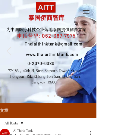
泰国侨商智库
为中国医疗科技企业落地泰国提供解决方案
电话号码:
062-387-7975
Thaiaithinktank@gmail.com
www.thaiaithinktank.com
0-2070-0080
77/183，40th Fl, Sinn Sathorn Tower, Krung
Thongburi Rd., Khlong Ton San, Khong San,
Bangkok 10600.
文章
All Posts
AI Think Tank