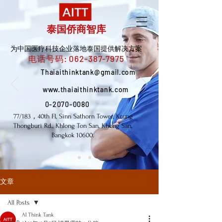
泰国侨商智库
为中国医疗科技企业落地泰国提供解决方案
电话号码:
062-387-7975
Thaiaithinktank@gmail.com
www.thaiaithinktank.com
0-2070-0080
77/183，40th Fl, Sinn Sathorn Tower, Krung
Thongburi Rd., Khlong Ton San, Khong San,
Bangkok 10600.
文章
All Posts
AI Think Tank