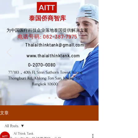
泰国侨商智库
为中国医疗科技企业落地泰国提供解决方案
电话号码:
062-387-7975
Thaiaithinktank@gmail.com
www.thaiaithinktank.com
0-2070-0080
77/183，40th Fl, Sinn Sathorn Tower, Krung
Thongburi Rd., Khlong Ton San, Khong San,
Bangkok 10600.
文章
All Posts
AI Think Tank