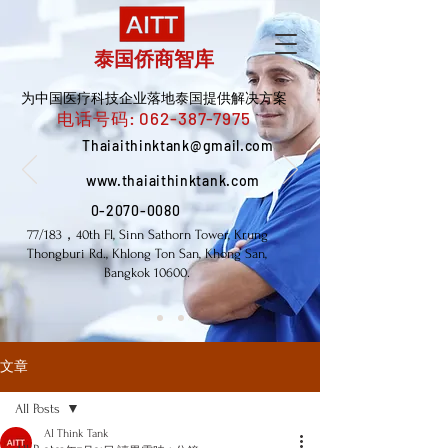
泰国侨商智库
为中国医疗科技企业落地泰国提供解决方案
电话号码:
062-387-7975
Thaiaithinktank@gmail.com
www.thaiaithinktank.com
0-2070-0080
77/183，40th Fl, Sinn Sathorn Tower, Krung
Thongburi Rd., Khlong Ton San, Khong San,
Bangkok 10600.
文章
All Posts
AI Think Tank