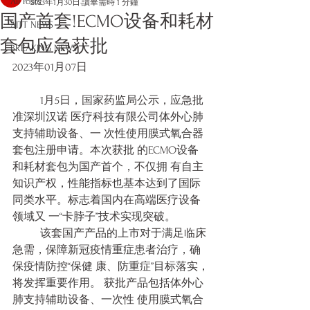
All Posts
2023年1月30日
讀畢需時 1 分鐘
国产首套!ECMO设备和耗材
AITT NEWS
套包应急获批
BREAKING NEWS
2023年01月07日
	1月5日，国家药监局公示，应急批
准深圳汉诺 医疗科技有限公司体外心肺
支持辅助设备、一 次性使用膜式氧合器
套包注册申请。本次获批 的ECMO设备
和耗材套包为国产首个，不仅拥 有自主
知识产权，性能指标也基本达到了国际 
同类水平。标志着国内在高端医疗设备
领域又 一“卡脖子”技术实现突破。
	该套国产产品的上市对于满足临床
急需，保障新冠疫情重症患者治疗，确
保疫情防控“保健 康、防重症”目标落实，
将发挥重要作用。 获批产品包括体外心
肺支持辅助设备、一次性 使用膜式氧合