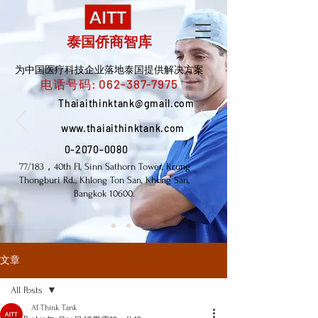
泰国侨商智库
为中国医疗科技企业落地泰国提供解决方案
电话号码:
062-387-7975
Thaiaithinktank@gmail.com
www.thaiaithinktank.com
0-2070-0080
77/183，40th Fl, Sinn Sathorn Tower, Krung
Thongburi Rd., Khlong Ton San, Khong San,
Bangkok 10600.
文章
All Posts
AI Think Tank