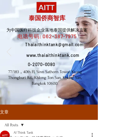
泰国侨商智库
为中国医疗科技企业落地泰国提供解决方案
电话号码:
062-387-7975
Thaiaithinktank@gmail.com
www.thaiaithinktank.com
0-2070-0080
77/183，40th Fl, Sinn Sathorn Tower, Krung
Thongburi Rd., Khlong Ton San, Khong San,
Bangkok 10600.
文章
All Posts
AI Think Tank