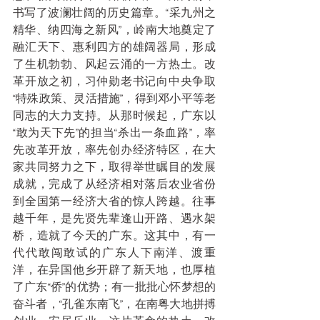
书写了波澜壮阔的历史篇章。“采九州之
精华、纳四海之新风”，岭南大地奠定了
融汇天下、惠利四方的雄阔器局，形成
了生机勃勃、风起云涌的一方热土。改
革开放之初，习仲勋老书记向中央争取
“特殊政策、灵活措施”，得到邓小平等老
同志的大力支持。从那时候起，广东以
“敢为天下先”的担当“杀出一条血路”，率
先改革开放，率先创办经济特区，在大
家共同努力之下，取得举世瞩目的发展
成就，完成了从经济相对落后农业省份
到全国第一经济大省的惊人跨越。往事
越千年，是先贤先辈逢山开路、遇水架
桥，造就了今天的广东。这其中，有一
代代敢闯敢试的广东人下南洋、渡重
洋，在异国他乡开辟了新天地，也厚植
了广东“侨”的优势；有一批批心怀梦想的
奋斗者，“孔雀东南飞”，在南粤大地拼搏