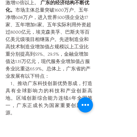
激增10倍以上。
 广东的经济结构不断优
化。
市场主体总量突破1600万户、五年
净增608万户，进入世界500强企业达17
家、五年增加6家。五年实际利用外资超
过8000亿元，埃克森美孚、巴斯夫等百
亿美元级项目相继落户。先进制造业和
高技术制造业增加值占规模以上工业比
重分别提高到55%、29.5%，金融业增加
值达1.15万亿元，现代服务业增加值占服
务业比重达65.9%。总体上，广东省的产
业发展有以下特点：
    1、推动广东科技创新优势形成，打造
具有全球影响力的科技和产业创新高
地。区域创新综合能力连续6年全国第
一，广东正成长为国家重要创新动力
源。
广东省树立制造业当家的鲜明导
向，实施制造业当家“一把手”工程。
广东过去以制造业起家，也必将依