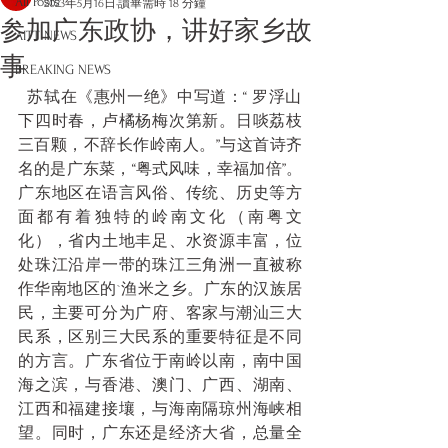
All Posts
2023年5月16日
讀畢需時 18 分鐘
参加广东政协，讲好家乡故
AITT NEWS
事
BREAKING NEWS
  苏轼在《惠州一绝》中写道：“ 罗浮山
下四时春，卢橘杨梅次第新。日啖荔枝
三百颗，不辞长作岭南人。”与这首诗齐
名的是广东菜，“粤式风味，幸福加倍”。
广东地区在语言风俗、传统、历史等方
面都有着独特的岭南文化（南粤文
化），省内土地丰足、水资源丰富，位
处珠江沿岸一带的珠江三角洲一直被称
作华南地区的`渔米之乡。广东的汉族居
民，主要可分为广府、客家与潮汕三大
民系，区别三大民系的重要特征是不同
的方言。广东省位于南岭以南，南中国
海之滨，与香港、澳门、广西、湖南、
江西和福建接壤，与海南隔琼州海峡相
望。同时，广东还是经济大省，总量全